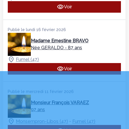
Voir
Publié le lundi 16 février 2026
Madame Ernestine BRAVO
Née GERALDO
- 87 ans
Fumel (47)
Voir
Publié le mercredi 11 février 2026
Monsieur François VARAEZ
97 ans
-
Monsempron-Libos (47)
Fumel (47)