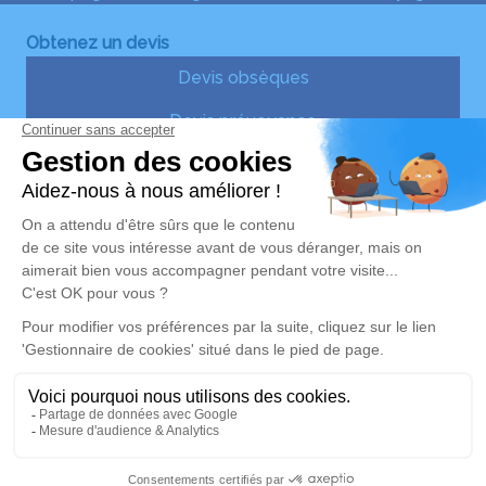
Obtenez un devis
Devis obsèques
Devis prévoyance
Devis marbrerie
Nos Services
Liens utiles
Services aux familles
Avis de décès
Demande de rendez-vous
en agence
Nos réseaux sociaux
Mentions légales
Politique de traitement des données personnelles
Politique d’utilisation des cookies
Gestionnaire de cookies
Zone d'intervention