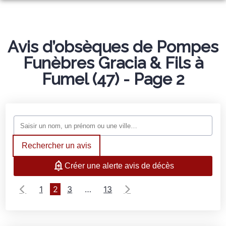
ORGANISER DES OBSÈQUES
PRÉVOIR SES OBSÈQUES
Avis d’obsèques de Pompes
MONUMENTS FUNÉRAIRES
Funèbres Gracia & Fils à
NOTRE AGENCE
Fumel (47) - Page 2
NOTRE CHAMBRE FUNERAIRE
SERVICES AUX FAMILLES
ESPACES HOMMAGES
Rechercher un avis
Créer une alerte avis de décès
1
2
3
…
13