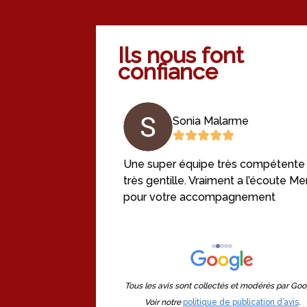
Ils nous font
confiance
ine Mortelette
Sonia Malarme
leureux et
Une super équipe très compétente
ous avons été écoutés
très gentille. Vraiment a l’écoute Me
 ont été prises en
pour votre accompagnement
é fait pour nous
nisation dans ce
ile encore merci
Tous les avis sont collectés et modérés par Goo
Voir notre
politique de publication d’avis
.