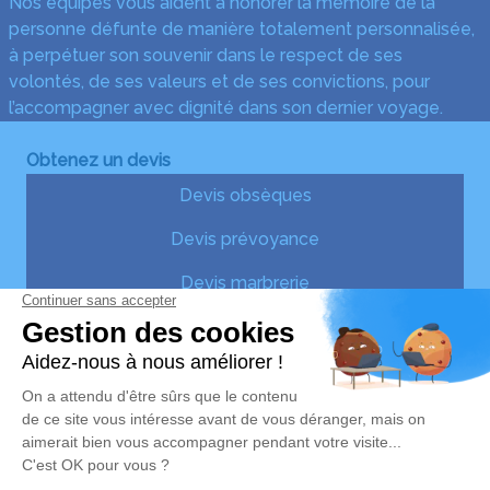
Nos équipes vous aident à honorer la mémoire de la
personne défunte de manière totalement personnalisée,
à perpétuer son souvenir dans le respect de ses
volontés, de ses valeurs et de ses convictions, pour
l’accompagner avec dignité dans son dernier voyage.
Obtenez un devis
Devis obsèques
Devis prévoyance
Devis marbrerie
Notre agence
Pompes Funèbres Gracia et Fils
05 36 40 23 74
graciaetfils@gmail.com
12, Avenue de l'Usine – 47500 – Fumel
4.9/5 – 140 avis