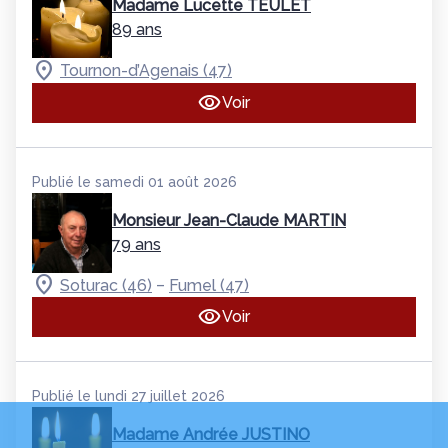
Madame Lucette TEULET
89 ans
Tournon-d’Agenais (47)
Voir
Publié le samedi 01 août 2026
Monsieur Jean-Claude MARTIN
79 ans
–
Soturac (46)
Fumel (47)
Voir
Publié le lundi 27 juillet 2026
Madame Andrée JUSTINO