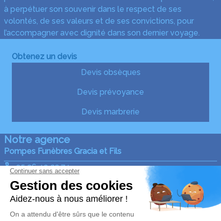
à perpétuer son souvenir dans le respect de ses
volontés, de ses valeurs et de ses convictions, pour
l’accompagner avec dignité dans son dernier voyage.
Obtenez un devis
Devis obsèques
Devis prévoyance
Devis marbrerie
Notre agence
Pompes Funèbres Gracia et Fils
05 36 40 23 74
graciaetfils@gmail.com
12, Avenue de l'Usine - 47500 - Fumel
4.9/5 - 140 avis
Nos Services
Liens utiles