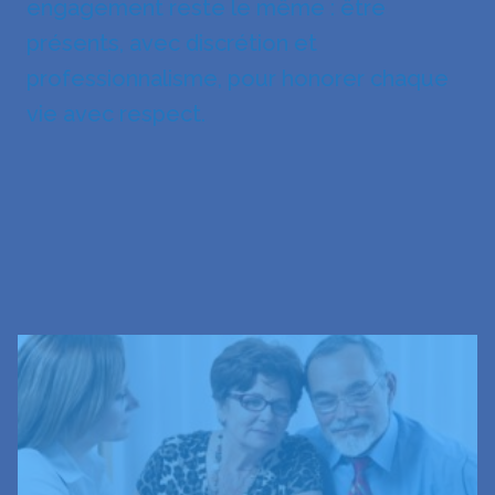
engagement reste le même : être
présents, avec discrétion et
professionnalisme, pour honorer chaque
vie avec respect.