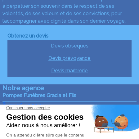
à perpétuer son souvenir dans le respect de ses
volontés, de ses valeurs et de ses convictions, pour
l’accompagner avec dignité dans son dernier voyage.
Obtenez un devis
Devis obsèques
Devis prévoyance
Devis marbrerie
Notre agence
Pompes Funèbres Gracia et Fils
05 36 40 23 74
graciaetfils@gmail.com
12, Avenue de l'Usine – 47500 – Fumel
4.9/5 – 140 avis
Nos Services
Liens utiles