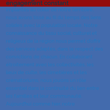
engagement constant
Implantés au cœur de notre territoire,
nous avons tissé au fil du temps des liens
solides avec la population locale. Notre
connaissance du tissu social, culturel et
religieux de la région nous permet d’offrir
des services adaptés, dans le respect des
convictions de chacun. En collaborant
étroitement avec les collectivités, les
lieux de culte, les cimetières et les
crématoriums, nous jouons un rôle
essentiel dans la continuité du lien entre
les familles et leur communauté.
Aujourd’hui comme hier, notre