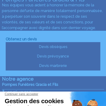
Nos équipes vous aident à honorer la mémoire de la
personne défunte de manière totalement personnalisée,
à perpétuer son souvenir dans le respect de ses
volontés, de ses valeurs et de ses convictions, pour
l’accompagner avec dignité dans son dernier voyage.
Obtenez un devis
Devis obsèques
Devis prévoyance
Devis marbrerie
Notre agence
Pompes Funèbres Gracia et Fils
05 36 40 23 74
graciaetfils@gmail.com
12, Avenue de l'Usine - 47500 - Fumel