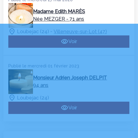
Madame Edith MARÈS
Née MEZGER
- 71 ans
-
Loubejac (24)
Villeneuve-sur-Lot (47)
Voir
Publié le mercredi 01 février 2023
Monsieur Adrien Joseph DELPIT
94 ans
Loubejac (24)
Voir