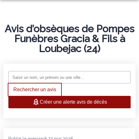
ORGANISER DES OBSÈQUES
PRÉVOIR SES OBSÈQUES
Avis d’obsèques de Pompes
MONUMENTS FUNÉRAIRES
Funèbres Gracia & Fils à
NOTRE AGENCE
Loubejac (24)
NOTRE CHAMBRE FUNERAIRE
SERVICES AUX FAMILLES
ESPACES HOMMAGES
Rechercher un avis
Créer une alerte avis de décès
Publié le mercredi 27 mai 2026