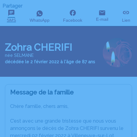
Partager
E-mail
SMS
WhatsApp
Facebook
Lien
Zohra CHERIFI
née SELMANE
décédée le 2 février 2022 à l'âge de 87 ans
Message de la famille
Chère famille, chers amis,
C’est avec une grande tristesse que nous vous
annonçons le décès de Zohra CHERIFI survenu le
mercredi 02 février 2022 à Villeneuve-sur-Lot.