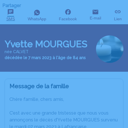
Partager
E-mail
SMS
WhatsApp
Facebook
Lien
Yvette MOURGUES
née CALVET
décédée le 7 mars 2023 à l'âge de 84 ans
Message de la famille
Chère famille, chers amis,
C’est avec une grande tristesse que nous vous
annonçons le décès d’Yvette MOURGUES survenu
le mardi 07 mars 2023 à Lafrancaise.