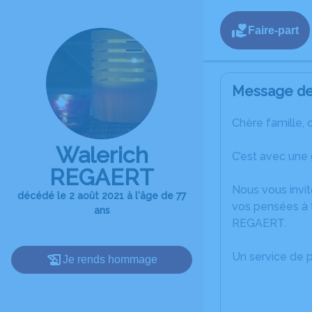
Faire-part
Message de 
Chère famille, 
Walerich
C’est avec une
REGAERT
Nous vous invit
décédé le 2 août 2021 à l'âge de 77
vos pensées à t
ans
REGAERT.
Un service de 
Je rends hommage