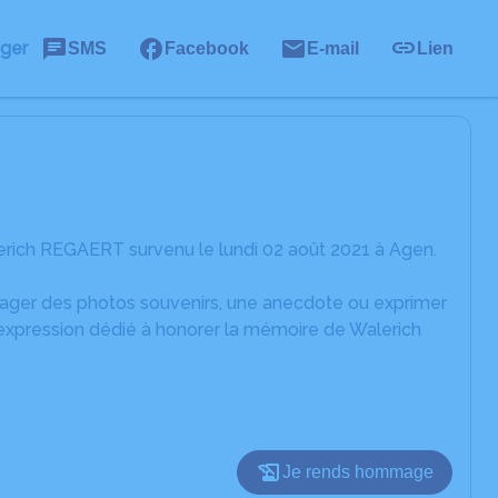
ager
SMS
Facebook
E-mail
Lien
erich REGAERT survenu le lundi 02 août 2021 à Agen.
rtager des photos souvenirs, une anecdote ou exprimer
'expression dédié à honorer la mémoire de Walerich
Je rends hommage