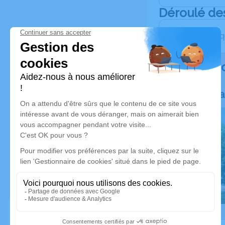
Déroulé de
Les obsèqu
Rendez h
Plantez un a