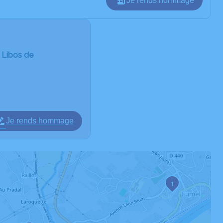
Je rends hommage
 Libos de
Je rends hommage
1