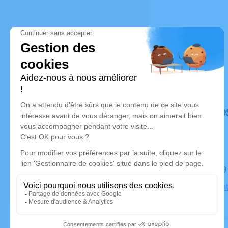
Déroulé de
Le lundi 1
Église Sain