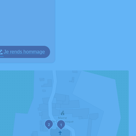
Je rends hommage
2
1