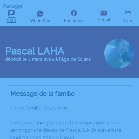
Partager
E-mail
SMS
WhatsApp
Facebook
Lien
Pascal LAHA
décédé le 4 mars 2024 à l'âge de 61 ans
Message de la famille
Chère famille, chers amis,
C’est avec une grande tristesse que nous vous
annonçons le décès de Pascal LAHA survenu le
lundi 04 mars 2024 à Fumel.