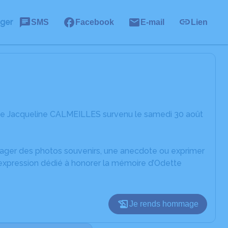
ager
SMS
Facebook
E-mail
Lien
tte Jacqueline CALMEILLES survenu le samedi 30 août
rtager des photos souvenirs, une anecdote ou exprimer
'expression dédié à honorer la mémoire d’Odette
Je rends hommage