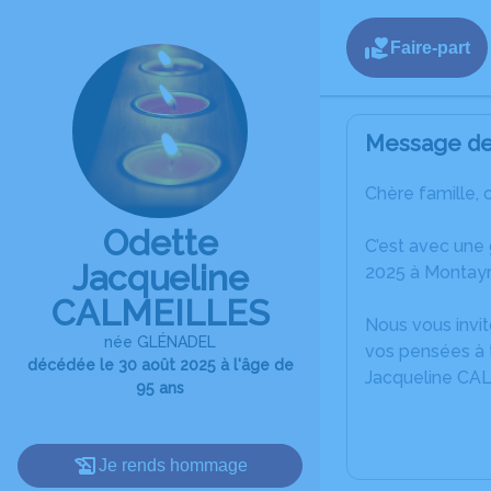
Faire-part
Message de 
Chère famille, 
Odette
C’est avec une
Jacqueline
2025 à Montayr
CALMEILLES
Nous vous invit
née GLÉNADEL
vos pensées à t
décédée le 30 août 2025 à l'âge de
Jacqueline CA
95 ans
Je rends hommage