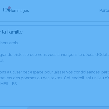
Part
Hommages
0
la famille
chers amis,
 grande tristesse que nous vous annonçons le décès d’Ode
al.
ons à utiliser cet espace pour laisser vos condoléances, pa
ravers des poèmes ou des textes. Cet endroit est un lieu d
LMEILLES.