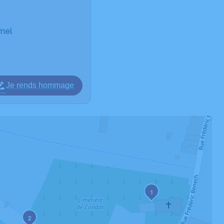
umel
Je rends hommage
1
2