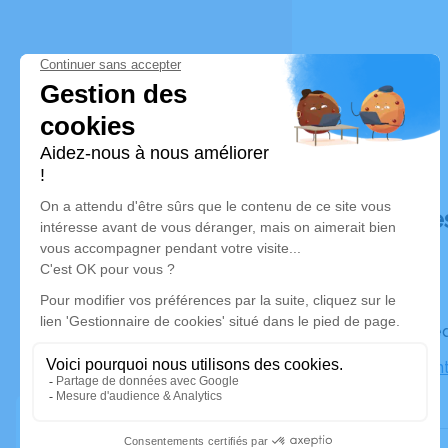
Déroulé de
Le mercre
Église Sai