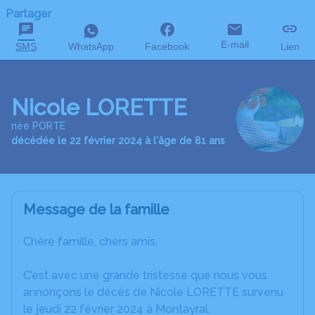
Partager
E-mail
SMS
WhatsApp
Facebook
Lien
Nicole LORETTE
née PORTE
décédée le 22 février 2024 à l'âge de 81 ans
Message de la famille
Chère famille, chers amis,
C’est avec une grande tristesse que nous vous
annonçons le décès de Nicole LORETTE survenu
le jeudi 22 février 2024 à Montayral.