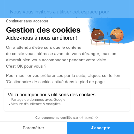
Nous vous invitons à utiliser cet espace pour
laisser vos condoléances, partager des photos
souvenirs, une anecdote ou exprimer vos pensées
à travers des poèmes ou des textes. Cet endroit
est un lieu d'expression dédié à honorer la
mémoire de Nicole LORETTE.
Un service de plantation d’arbre hommage est
disponible ici
.
Je rends hommage
Cérémonie civile
lundi 26 février 2024 à 14h00
3
Crématorium du Grand Villeneuvois d'Allez-et-
Cazeneuve
Faire-part
Hommages
1173 route de Bordeaux