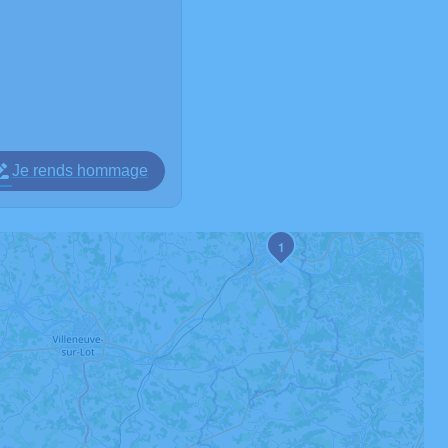
Je rends hommage
1