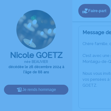
Faire-part
Message de 
Chère famille, 
Nicole GOETZ
C’est avec une
Montaigu-de-Q
née BEAUVIER
décédée le 28 décembre 2024 à
l'âge de 88 ans
Nous vous invit
vos pensées à t
GOETZ.
Je rends hommage