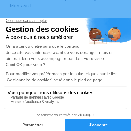
Montayral.
Nous vous invitons à utiliser cet espace pour
laisser vos condoléances, partager des photos
souvenirs, une anecdote ou exprimer vos pensées
à travers des poèmes ou des textes. Cet endroit
est un lieu d'expression dédié à honorer la
mémoire de Nathalie MEQUINION.
Je rends hommage
Cérémonie religieuse
mercredi 17 septembre 2025 à 10h30
Crématorium de Lafox
Saint-Christophe
48
47240 Lafox
Faire-part
Hommages