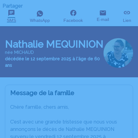
Partager
E-mail
SMS
WhatsApp
Facebook
Lien
Nathalie MEQUINION
née MICHAUD
décédée le 12 septembre 2025 à l'âge de 60
ans
Message de la famille
Chère famille, chers amis,
C’est avec une grande tristesse que nous vous
annonçons le décès de Nathalie MEQUINION
survenu le vendredi 12 septembre 2025 à