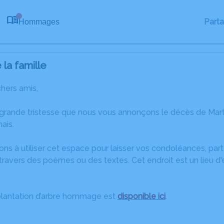
Part
Hommages
0
la famille
chers amis,
 grande tristesse que nous vous annonçons le décès de Marth
ais.
ons à utiliser cet espace pour laisser vos condoléances, pa
travers des poèmes ou des textes. Cet endroit est un lieu d
plantation d’arbre hommage est
disponible ici
.