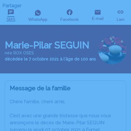
Partager
E-mail
SMS
WhatsApp
Facebook
Lien
Marie-Pilar SEGUIN
née ROX OSES
décédée le 7 octobre 2021 à l'âge de 100 ans
Message de la famille
Chère famille, chers amis,
C’est avec une grande tristesse que nous vous
annonçons le décès de Marie-Pilar SEGUIN
survenu le jeudi 07 octobre 2021 à Fumel.