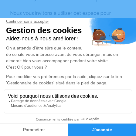
Nous vous invitons à utiliser cet espace pour
laisser vos condoléances, partager des photos
souvenirs, une anecdote ou exprimer vos pensées
à travers des poèmes ou des textes. Cet endroit
est un lieu d'expression dédié à honorer la
mémoire de Marie-Claire PAILLAS.
Un service de plantation d’arbre hommage est
disponible ici
.
Je rends hommage
Cérémonie religieuse
mardi 07 avril 2026 à 10h30
2
Église Saint Germain de Montayral
Faire-part
Hommages
le bourg