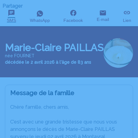
Partager
E-mail
SMS
WhatsApp
Facebook
Lien
Marie-Claire PAILLAS
née FOURNET
décédée le 2 avril 2026 à l'âge de 83 ans
Message de la famille
Chère famille, chers amis,
C’est avec une grande tristesse que nous vous
annonçons le décès de Marie-Claire PAILLAS
survenu le jeudi 02 avril 2026 à Montayral.