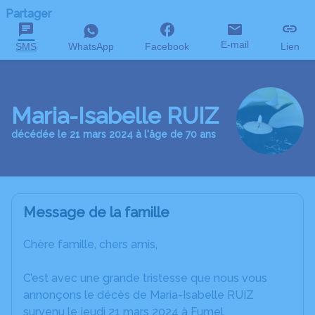
Partager
E-mail
SMS
WhatsApp
Facebook
Lien
Maria-Isabelle RUIZ
décédée le 21 mars 2024 à l'âge de 70 ans
Message de la famille
Chère famille, chers amis,
C’est avec une grande tristesse que nous vous
annonçons le décès de Maria-Isabelle RUIZ
survenu le jeudi 21 mars 2024 à Fumel.