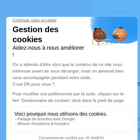
Déroulé de
Le mercre
Église Sain