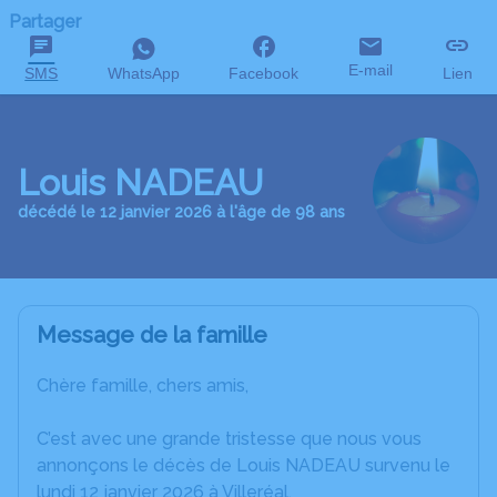
Partager
E-mail
SMS
WhatsApp
Facebook
Lien
Louis NADEAU
décédé le 12 janvier 2026 à l'âge de 98 ans
Message de la famille
Chère famille, chers amis,
C’est avec une grande tristesse que nous vous
annonçons le décès de Louis NADEAU survenu le
lundi 12 janvier 2026 à Villeréal.