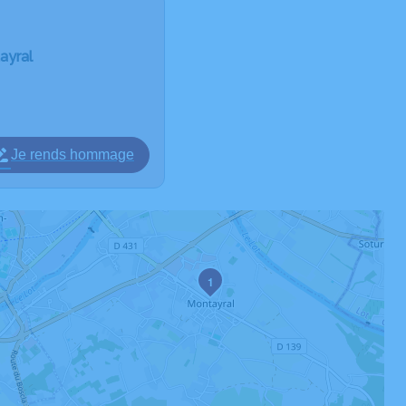
ayral
Je rends hommage
1