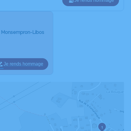
Je rends hommage
e Monsempron-Libos
Je rends hommage
1