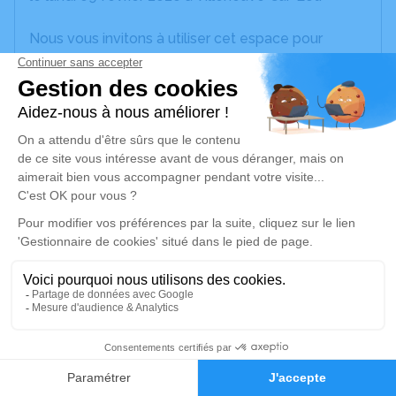
Nous vous invitons à utiliser cet espace pour
laisser vos condoléances, partager des photos
souvenirs, une anecdote ou exprimer vos pensées
à travers des poèmes ou des textes. Cet endroit
est un lieu d'expression dédié à honorer la
mémoire de Jean GARRIGUE.
Je rends hommage
Cérémonie religieuse
vendredi 13 février 2026 à 10h00
Église Saint Géraud À Monsempron de
Monsempron-Libos
le bourg de Monsempron
1
47500 Monsempron-Libos
Faire-part
Hommages