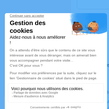
Déroulé de
Le jeudi 2
Crématoriu
Bordeaux, 