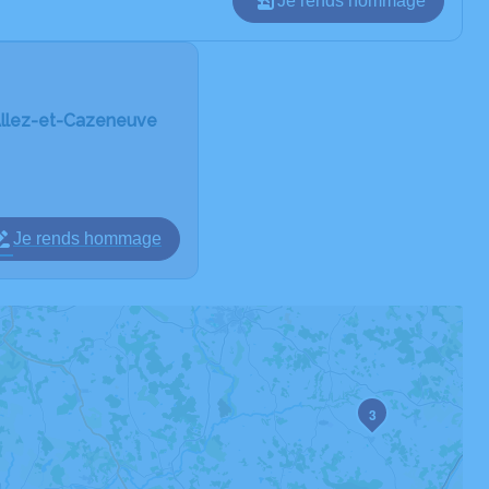
Je rends hommage
Allez-et-Cazeneuve
Je rends hommage
3