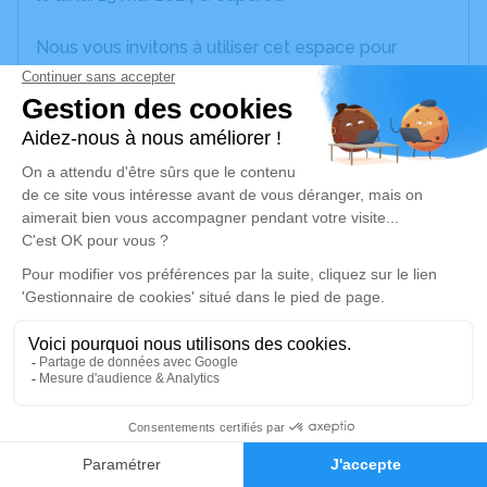
Nous vous invitons à utiliser cet espace pour
laisser vos condoléances, partager des photos
souvenirs, une anecdote ou exprimer vos pensées
à travers des poèmes ou des textes. Cet endroit
est un lieu d'expression dédié à honorer la
mémoire d’Isabelle CRESTANI.
Je rends hommage
Cérémonie religieuse
jeudi 16 mai 2024 à 15h30
Eglise de Saint-Aubin
47150 Saint-Aubin
1
Je rends hommage
Faire-part
Hommages