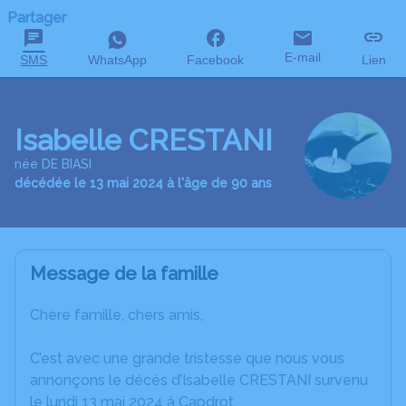
Partager
E-mail
SMS
WhatsApp
Facebook
Lien
Isabelle CRESTANI
née DE BIASI
décédée le 13 mai 2024 à l'âge de 90 ans
Message de la famille
Chère famille, chers amis,
C’est avec une grande tristesse que nous vous
annonçons le décès d’Isabelle CRESTANI survenu
le lundi 13 mai 2024 à Capdrot.