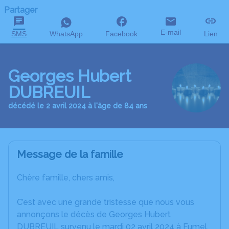
Partager
E-mail
SMS
WhatsApp
Facebook
Lien
Georges Hubert
DUBREUIL
décédé le 2 avril 2024 à l'âge de 84 ans
Message de la famille
Chère famille, chers amis,
C’est avec une grande tristesse que nous vous
annonçons le décès de Georges Hubert
DUBREUIL survenu le mardi 02 avril 2024 à Fumel.