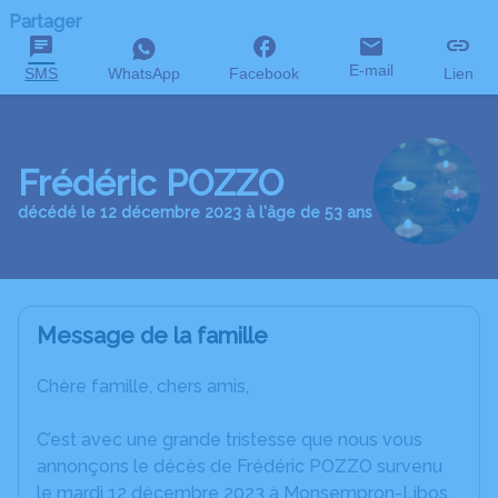
Partager
E-mail
SMS
WhatsApp
Facebook
Lien
Frédéric POZZO
décédé le 12 décembre 2023 à l'âge de 53 ans
Message de la famille
Chère famille, chers amis,
C’est avec une grande tristesse que nous vous
annonçons le décès de Frédéric POZZO survenu
le mardi 12 décembre 2023 à Monsempron-Libos.