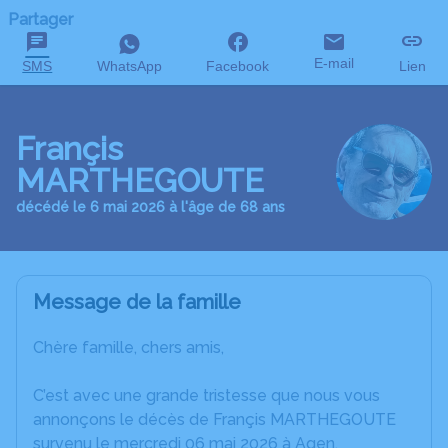
Partager
E-mail
SMS
WhatsApp
Facebook
Lien
Françis
MARTHEGOUTE
décédé le 6 mai 2026 à l'âge de 68 ans
Message de la famille
Chère famille, chers amis,
C’est avec une grande tristesse que nous vous
annonçons le décès de Françis MARTHEGOUTE
survenu le mercredi 06 mai 2026 à Agen.