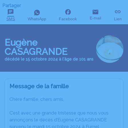
Partager
E-mail
SMS
WhatsApp
Facebook
Lien
Eugène
CASAGRANDE
décédé le 15 octobre 2024 à l'âge de 101 ans
Message de la famille
Chère famille, chers amis,
C’est avec une grande tristesse que nous vous
annonçons le décès d’Eugène CASAGRANDE
survenu le mardi 15 octobre 2024 à Fumel.