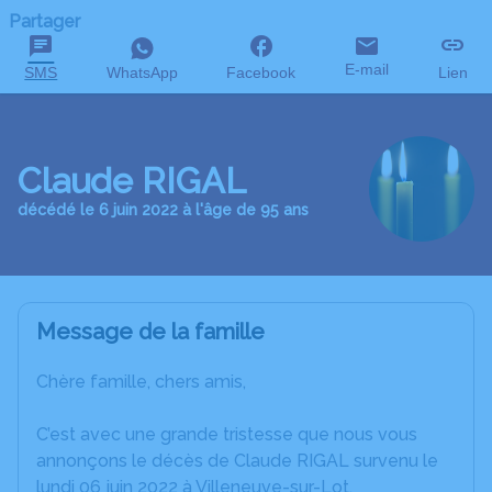
Partager
E-mail
SMS
WhatsApp
Facebook
Lien
Claude RIGAL
décédé le 6 juin 2022 à l'âge de 95 ans
Message de la famille
Chère famille, chers amis,
C’est avec une grande tristesse que nous vous
annonçons le décès de Claude RIGAL survenu le
lundi 06 juin 2022 à Villeneuve-sur-Lot.