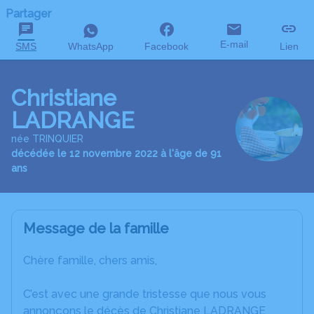
Partager
E-mail
SMS
WhatsApp
Facebook
Lien
Christiane
LADRANGE
née TRINQUIER
décédée le 12 novembre 2022 à l'âge de 91
ans
Message de la famille
Chère famille, chers amis,
C’est avec une grande tristesse que nous vous
annonçons le décès de Christiane LADRANGE