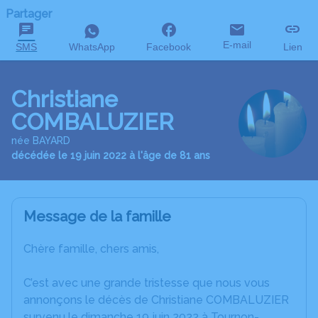
Partager
E-mail
SMS
WhatsApp
Facebook
Lien
Christiane
COMBALUZIER
née BAYARD
décédée le 19 juin 2022 à l'âge de 81 ans
Message de la famille
Chère famille, chers amis,
C’est avec une grande tristesse que nous vous
annonçons le décès de Christiane COMBALUZIER
survenu le dimanche 19 juin 2022 à Tournon-