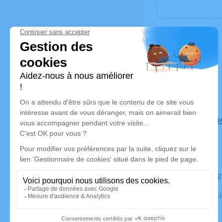
Déroulé de
Le jeudi 0
Crématori