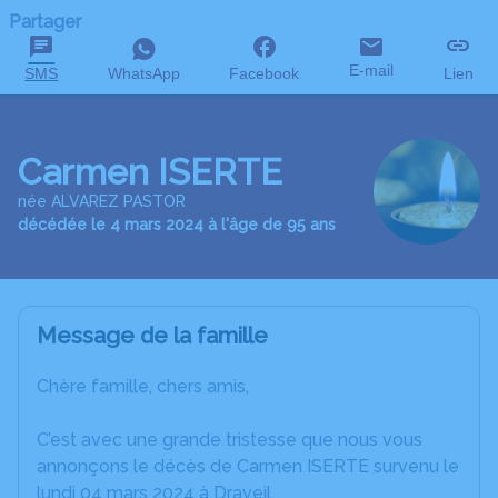
Partager
E-mail
SMS
WhatsApp
Facebook
Lien
Carmen ISERTE
née ALVAREZ PASTOR
décédée le 4 mars 2024 à l'âge de 95 ans
Message de la famille
Chère famille, chers amis,
C’est avec une grande tristesse que nous vous
annonçons le décès de Carmen ISERTE survenu le
lundi 04 mars 2024 à Draveil.