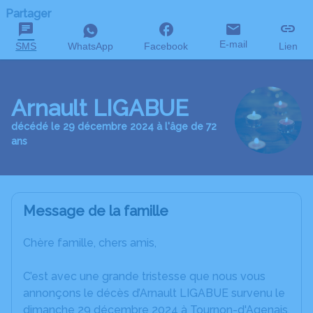
Partager
E-mail
SMS
WhatsApp
Facebook
Lien
Arnault LIGABUE
décédé le 29 décembre 2024 à l'âge de 72
ans
Message de la famille
Chère famille, chers amis,
C’est avec une grande tristesse que nous vous
annonçons le décès d’Arnault LIGABUE survenu le
dimanche 29 décembre 2024 à Tournon-d'Agenais.