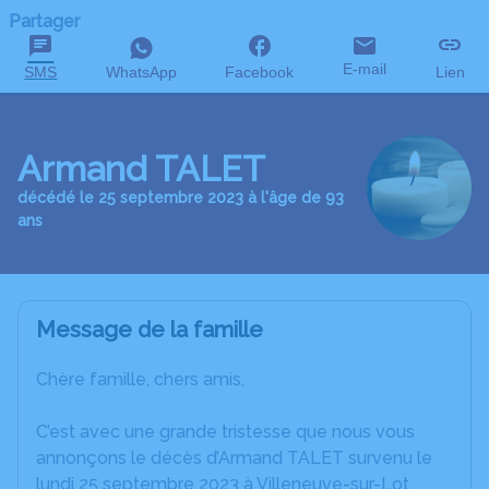
Partager
E-mail
SMS
WhatsApp
Facebook
Lien
Armand TALET
décédé le 25 septembre 2023 à l'âge de 93
ans
Message de la famille
Chère famille, chers amis,
C’est avec une grande tristesse que nous vous
annonçons le décès d’Armand TALET survenu le
lundi 25 septembre 2023 à Villeneuve-sur-Lot.