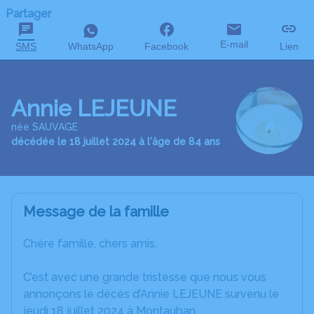
Partager
E-mail
SMS
WhatsApp
Facebook
Lien
Annie LEJEUNE
née SAUVAGE
décédée le 18 juillet 2024 à l'âge de 84 ans
Message de la famille
Chère famille, chers amis,
C’est avec une grande tristesse que nous vous
annonçons le décès d’Annie LEJEUNE survenu le
jeudi 18 juillet 2024 à Montauban.