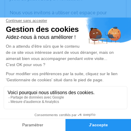
Nous vous invitons à utiliser cet espace pour
laisser vos condoléances, partager des photos
souvenirs, une anecdote ou exprimer vos pensées
à travers des poèmes ou des textes. Cet endroit
est un lieu d'expression dédié à honorer la
mémoire d’Annie LEJEUNE.
Je rends hommage
Cérémonie religieuse
mercredi 24 juillet 2024 à 10h30
Église Montaigu-de-Quercy-Soussis de
Montaigu-de-Quercy
Soussis
3
82150 Montaigu-de-Quercy
Faire-part
Hommages